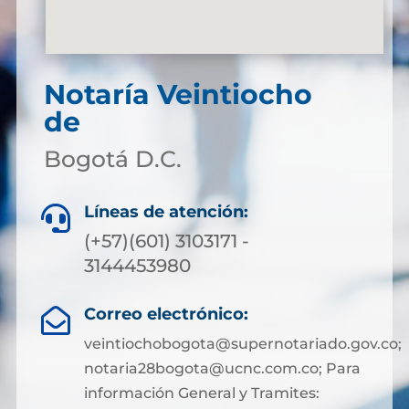
Notaría Veintiocho
de
Bogotá D.C.
Líneas de atención:

(+57)(601) 3103171 -
3144453980
Correo electrónico:

veintiochobogota@supernotariado.gov.co;
notaria28bogota@ucnc.com.co; Para
información General y Tramites: