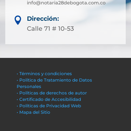
info@notaria28debogota.com.co
Dirección:

Calle 71 # 10-53
• Términos y condiciones
• Política de Tratamiento de Datos
Personales
• Políticas de derechos de autor
• Certificado de Accesibilidad
• Políticas de Privacidad Web
• Mapa del Sitio