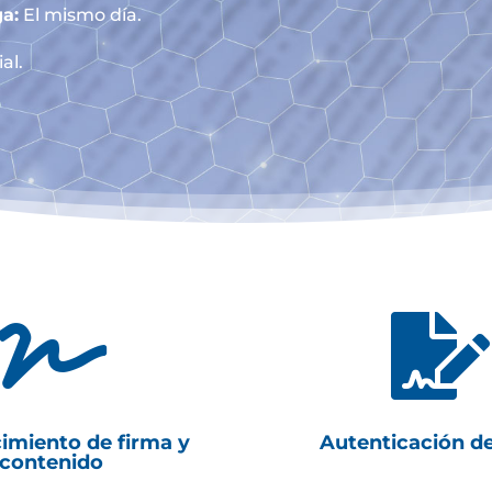
a:
El mismo día.
al.


imiento de firma y
Autenticación d
contenido