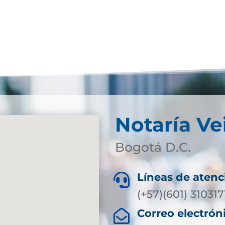
Notaría Ve
Bogotá D.C.
Líneas de atenc

(+57)(601) 31031
Correo electrón
