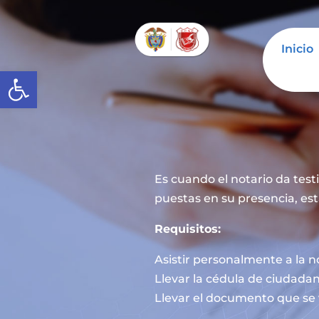
Inicio
Abrir barra de herramientas
Es cuando el notario da tes
puestas en su presencia, est
Requisitos:
Asistir personalmente a la n
Llevar la cédula de ciudadan
Llevar el documento que se 