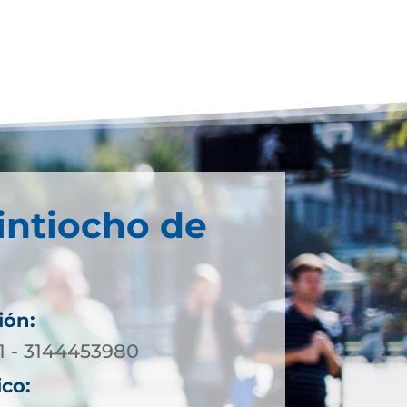
intiocho de
ión:
71 - 3144453980
ico: