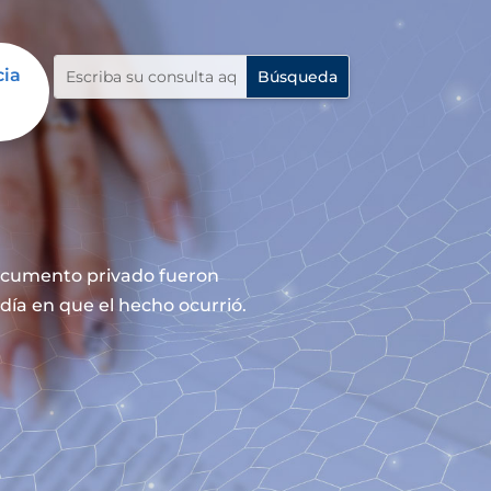
cia
documento privado fueron
día en que el hecho ocurrió.