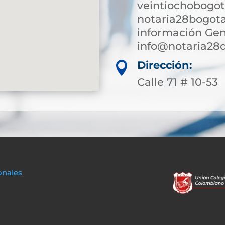
veintiochobogot
notaria28bogot
información Gen
info@notaria28
Dirección:

Calle 71 # 10-53
onales