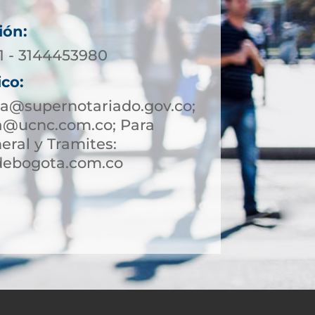
ión:
71 - 3144453980
ico:
a@supernotariado.gov.co;
a@ucnc.com.co; Para
eral y Tramites:
debogota.com.co