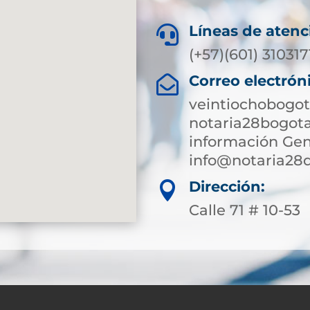
Líneas de atenc

(+57)(601) 31031
Correo electrón

veintiochobogot
notaria28bogot
información Gen
info@notaria28
Dirección:

Calle 71 # 10-53