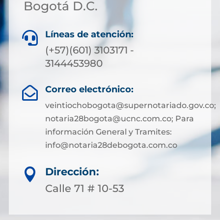
Bogotá D.C.
Líneas de atención:

(+57)(601) 3103171 -
3144453980
Correo electrónico:

veintiochobogota@supernotariado.gov.co;
notaria28bogota@ucnc.com.co; Para
información General y Tramites:
info@notaria28debogota.com.co
Dirección:

Calle 71 # 10-53