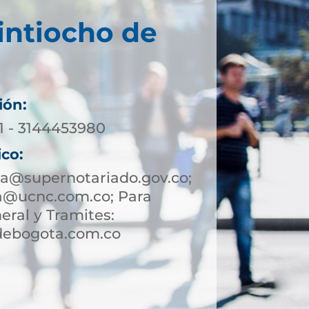
intiocho de
ión:
71 - 3144453980
ico:
a@supernotariado.gov.co;
a@ucnc.com.co; Para
eral y Tramites:
debogota.com.co