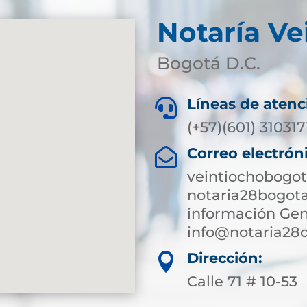
Notaría Ve
Bogotá D.C.
Líneas de atenc

(+57)(601) 31031
Correo electrón

veintiochobogot
notaria28bogot
información Gen
info@notaria28
Dirección:

Calle 71 # 10-53