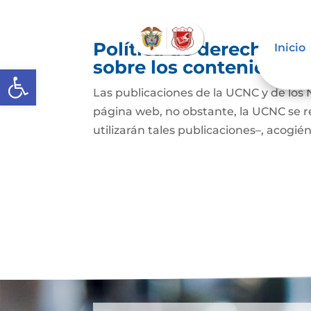
Política de derechos de
Inicio
sobre los contenidos
Abrir barra de herramientas
Las publicaciones de la UCNC y de los 
página web, no obstante, la UCNC se r
utilizarán tales publicaciones–, acogién