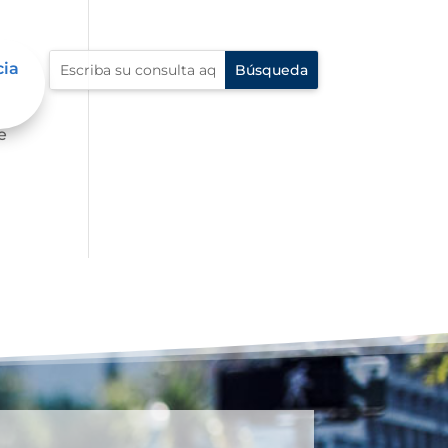
cia
e
e