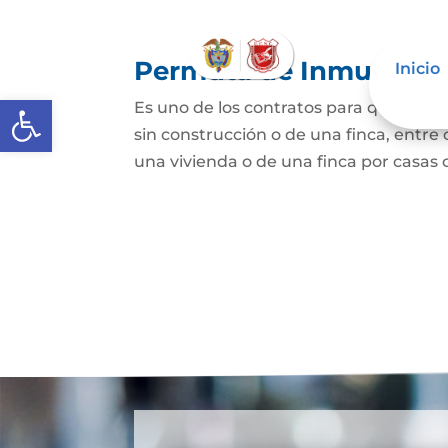
Permuta de Inmuebles
Inicio
Abrir barra de herramientas
Es uno de los contratos para que una p
sin construcción o de una finca, entre 
una vivienda o de una finca por casas o