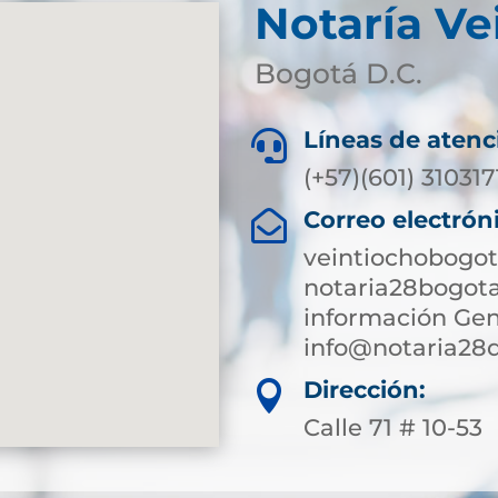
Notaría Ve
Bogotá D.C.
Líneas de atenc

(+57)(601) 31031
Correo electrón

veintiochobogot
notaria28bogot
información Gen
info@notaria28
Dirección:

Calle 71 # 10-53