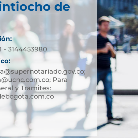
intiocho de
ión:
71 - 3144453980
ico:
a@supernotariado.gov.co;
a@ucnc.com.co; Para
eral y Tramites:
debogota.com.co