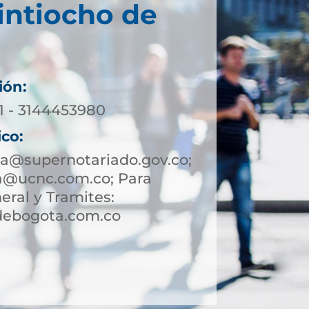
intiocho de
ión:
71 - 3144453980
ico:
a@supernotariado.gov.co;
a@ucnc.com.co; Para
eral y Tramites:
debogota.com.co