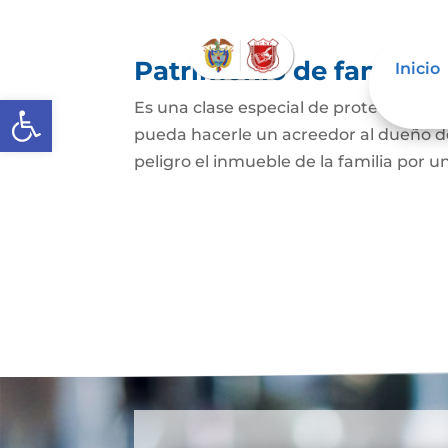
Patrimonio de familia
Inicio
Abrir barra de herramientas
Es una clase especial de protección de
pueda hacerle un acreedor al dueño de
peligro el inmueble de la familia por u