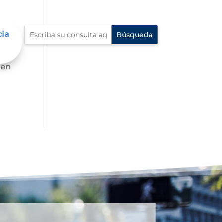
cia
 en