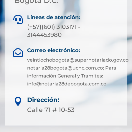
Bogotá D.C.
Líneas de atención:

(+57)(601) 3103171 -
3144453980
Correo electrónico:

veintiochobogota@supernotariado.gov.co;
notaria28bogota@ucnc.com.co; Para
información General y Tramites:
info@notaria28debogota.com.co
Dirección:

Calle 71 # 10-53