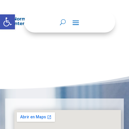
Abrir barra de herramientas
Normatividad especial que les aplique de
interés.