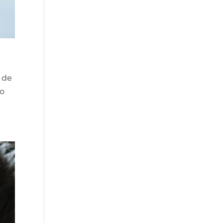
1 de
no