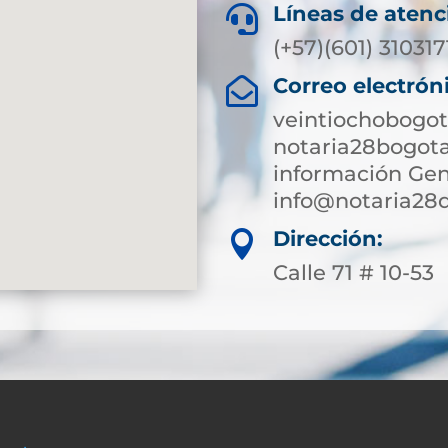
Líneas de atenc

(+57)(601) 31031
Correo electrón

veintiochobogot
notaria28bogot
información Gen
info@notaria28
Dirección:

Calle 71 # 10-53