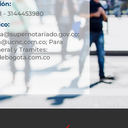
ión:
71 - 3144453980
ico:
a@supernotariado.gov.co;
a@ucnc.com.co; Para
eral y Tramites:
debogota.com.co