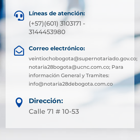
Líneas de atención:

(+57)(601) 3103171 -
3144453980
Correo electrónico:

veintiochobogota@supernotariado.gov.co;
notaria28bogota@ucnc.com.co; Para
información General y Tramites:
info@notaria28debogota.com.co
Dirección:

Calle 71 # 10-53