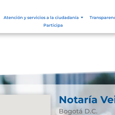
, niñas y adolescentes
Atención y servicios a la ciudadanía
Transparen
Participa
Notaría Ve
Bogotá D.C.