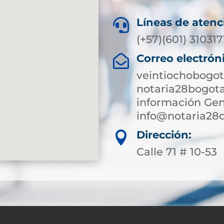
Líneas de atenc

(+57)(601) 31031
Correo electrón

veintiochobogot
notaria28bogot
información Gen
info@notaria28
Dirección:

Calle 71 # 10-53