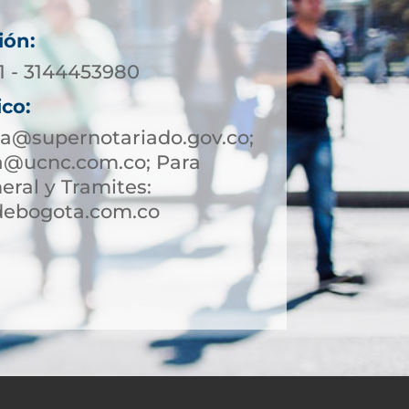
ión:
71 - 3144453980
ico:
a@supernotariado.gov.co;
a@ucnc.com.co; Para
eral y Tramites:
debogota.com.co