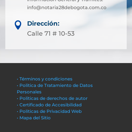
info@notaria28debogota.com.co
Dirección:

Calle 71 # 10-53
• Términos y condiciones
• Política de Tratamiento de Datos
Personales
• Políticas de derechos de autor
• Certificado de Accesibilidad
• Políticas de Privacidad Web
• Mapa del Sitio