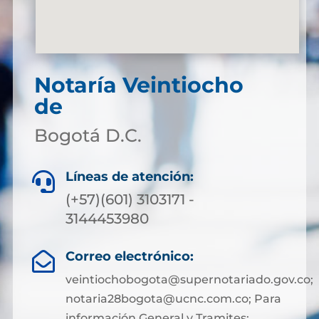
Notaría Veintiocho
de
Bogotá D.C.
Líneas de atención:

(+57)(601) 3103171 -
3144453980
Correo electrónico:

veintiochobogota@supernotariado.gov.co;
notaria28bogota@ucnc.com.co; Para
información General y Tramites: