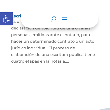
Abrir barra de herramientas
Escritura Pública
Es un documento que contiene la
declaración de voluntad de una o varias
personas, emitidas ante el notario, para
hacer un determinado contrato o un acto
jurídico individual. El proceso de
elaboración de una escritura pública tiene
cuatro etapas en la notaría:...