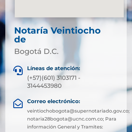
Notaría Veintiocho
de
Bogotá D.C.
Líneas de atención:

(+57)(601) 3103171 -
3144453980
Correo electrónico:

veintiochobogota@supernotariado.gov.co;
notaria28bogota@ucnc.com.co; Para
información General y Tramites: