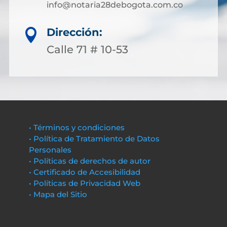
info@notaria28debogota.com.co
Dirección:

Calle 71 # 10-53
• Términos y condiciones
• Política de Tratamiento de Datos
Personales
• Políticas de derechos de autor
• Certificado de Accesibilidad
• Políticas de Privacidad Web
• Mapa del Sitio