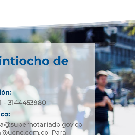
intiocho de
ión:
71 - 3144453980
ico:
a@supernotariado.gov.co;
a@ucnc.com.co; Para