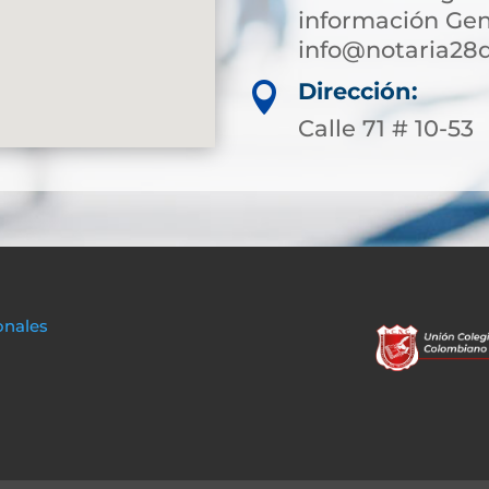
información Gen
info@notaria28
Dirección:

Calle 71 # 10-53
onales