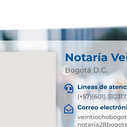
Notaría Ve
Bogotá D.C.
Líneas de atenc

(+57)(601) 31031
Correo electrón

veintiochobogot
notaria28bogot