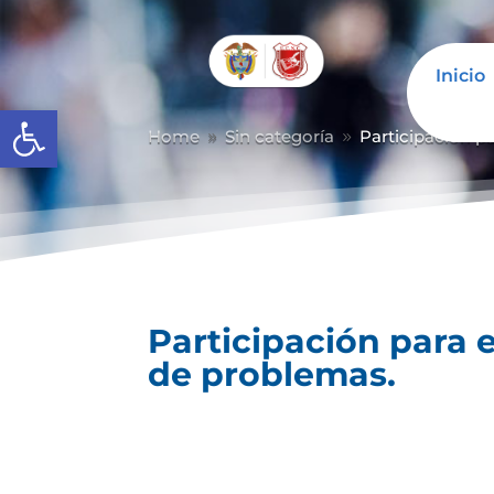
Inicio
Abrir barra de herramientas
Home
Sin categoría
Participación p
9
9
Participación para 
de problemas.