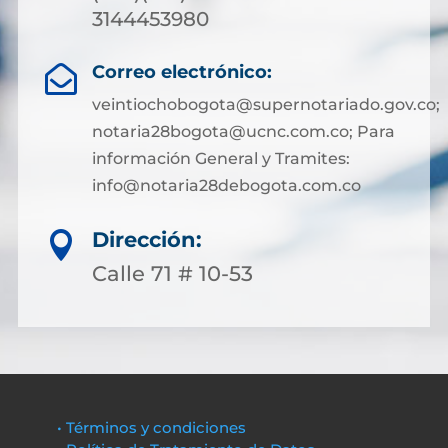
3144453980
Correo electrónico:

veintiochobogota@supernotariado.gov.co;
notaria28bogota@ucnc.com.co; Para
información General y Tramites:
info@notaria28debogota.com.co
Dirección:

Calle 71 # 10-53
• Términos y condiciones