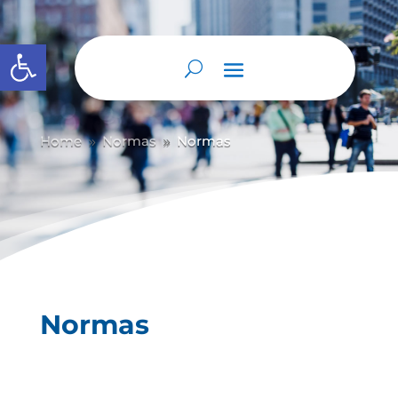
Abrir barra de herramientas
Home
Normas
Normas
9
9
Normas