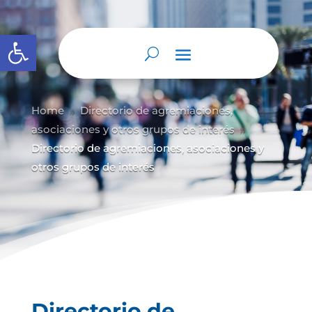
Abrir barra de herramientas
Home
Directorio de agremiaciones,
9
asociaciones y otros grupos de interés
9
Directorio de agremiaciones, asociaciones y
otros grupos de interés
Directorio de