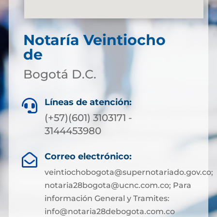
Notaría Veintiocho
de
Bogotá D.C.
Líneas de atención:

(+57)(601) 3103171 -
3144453980
Correo electrónico:

veintiochobogota@supernotariado.gov.co;
notaria28bogota@ucnc.com.co; Para
información General y Tramites:
info@notaria28debogota.com.co